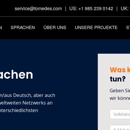
service@tomedes.com
|
US: +1 985 239 0142
|
UK: 
N
SPRACHEN
ÜBER UNS
UNSERE PROJEKTE
S
Was 
achen
tun?
Geben Sie
n/aus Deutsch, aber auch
wir könne
weltweiten Netzwerks an
terschiedlichsten